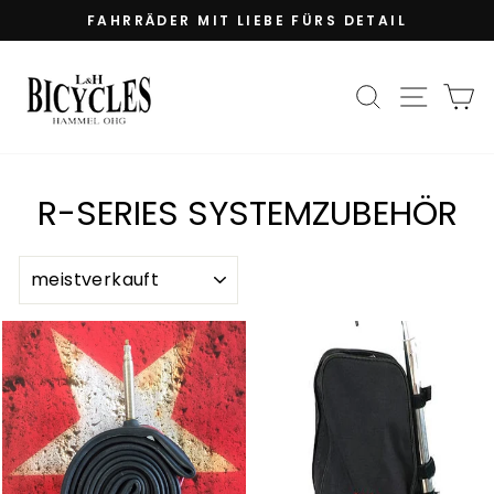
Direkt
FAHRRÄDER MIT LIEBE FÜRS DETAIL
zum
Pause
Inhalt
Diashow
SUCHE
SEIT
E
R-SERIES SYSTEMZUBEHÖR
SORTIEREN