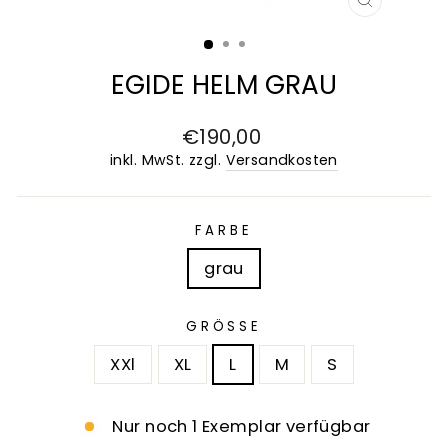
SCHLIESS
ESC)
EGIDE HELM GRAU
Normaler
€190,00
Preis
inkl. MwSt. zzgl.
Versandkosten
FARBE
grau
GRÖSSE
XXl
XL
L
M
S
Nur noch 1 Exemplar verfügbar