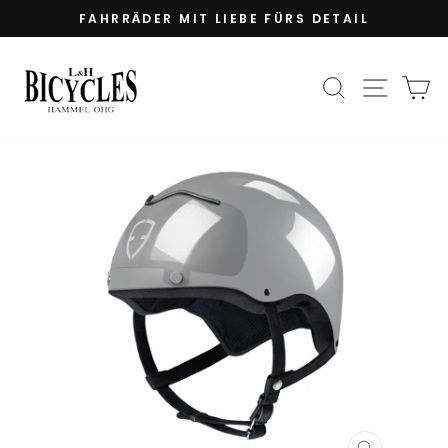
Direkt
FAHRRÄDER MIT LIEBE FÜRS DETAIL
zum
Pause
Inhalt
Diashow
SUCHE
SEIT
E