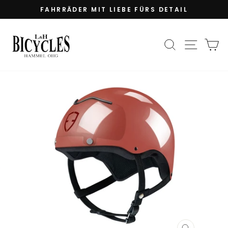
Direkt
FAHRRÄDER MIT LIEBE FÜRS DETAIL
zum
Pause
Inhalt
Diashow
SUCHE
SEIT
E