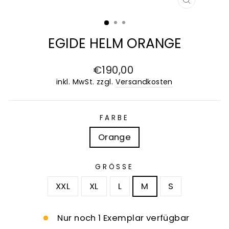
SCHLIESS
ESC)
EGIDE HELM ORANGE
Normaler
€190,00
Preis
inkl. MwSt. zzgl.
Versandkosten
FARBE
Orange
GRÖSSE
XXL
XL
L
M
S
Nur noch 1 Exemplar verfügbar