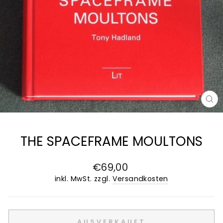
SC
ES
THE SPACEFRAME MOULTONS
Normaler
€69,00
Preis
inkl. MwSt. zzgl.
Versandkosten
AUSVERKAUFT