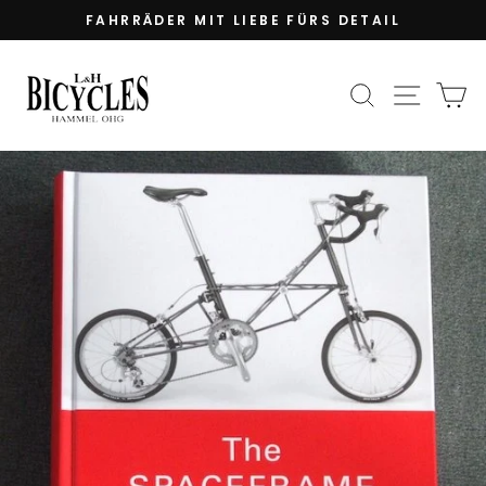
Direkt
FAHRRÄDER MIT LIEBE FÜRS DETAIL
zum
Pause
Inhalt
Diashow
SUCHE
SEIT
E