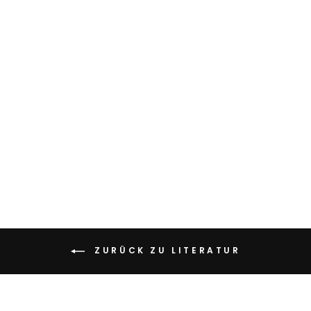
THE
SPACEFRAME
MOULTONS
€69,00
ZURÜCK ZU LITERATUR