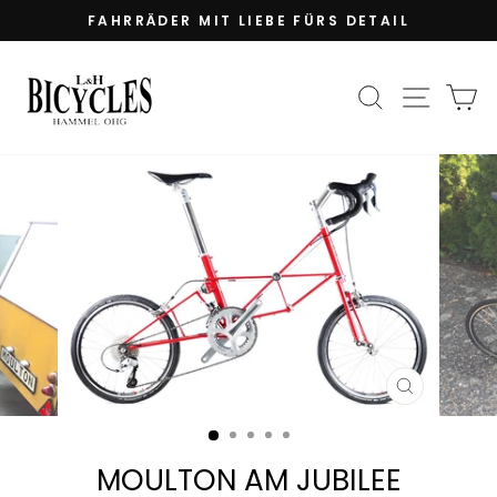
Direkt
FAHRRÄDER MIT LIEBE FÜRS DETAIL
zum
Pause
Inhalt
Diashow
SUCHE
SEIT
E
SCHLIESS
ESC)
MOULTON AM JUBILEE