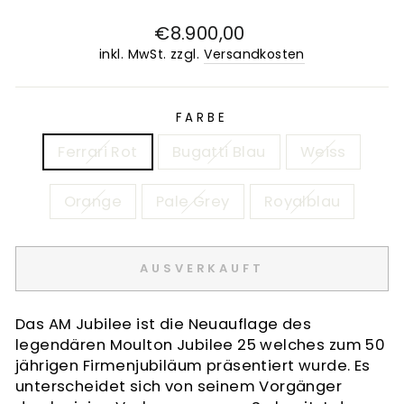
Normaler
€8.900,00
Preis
inkl. MwSt. zzgl.
Versandkosten
FARBE
Ferrari Rot
Bugatti Blau
Weiss
Orange
Pale Grey
Royalblau
AUSVERKAUFT
Das AM Jubilee ist die Neuauflage des
legendären Moulton Jubilee 25 welches zum 50
jährigen Firmenjubiläum präsentiert wurde. Es
unterscheidet sich von seinem Vorgänger