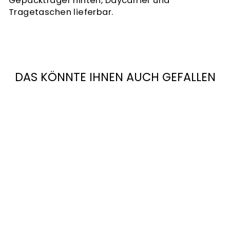
Gepäckträger hinten, Daycarrier und
Tragetaschen lieferbar.
DAS KÖNNTE IHNEN AUCH GEFALLEN
MOULTON TSR "
THE HALL "
€3.100,00