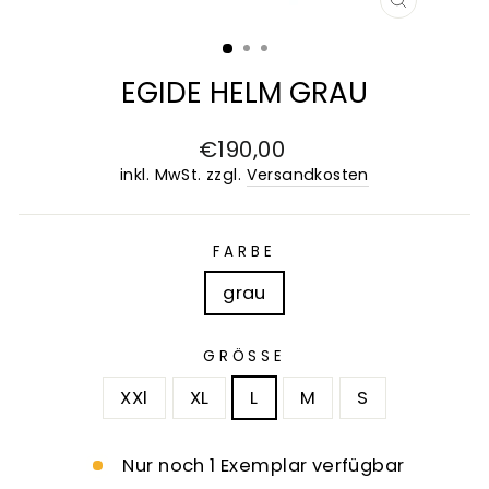
SCHLIESS
ESC)
EGIDE HELM GRAU
Normaler
€190,00
Preis
inkl. MwSt. zzgl.
Versandkosten
FARBE
grau
GRÖSSE
XXl
XL
L
M
S
Nur noch 1 Exemplar verfügbar