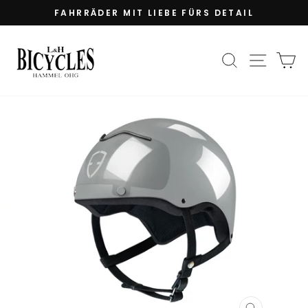
Direkt
FAHRRÄDER MIT LIEBE FÜRS DETAIL
zum
Pause
Inhalt
Diashow
SUCHE
SEIT
E