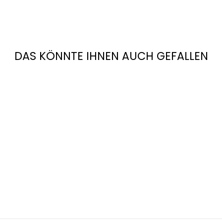
DAS KÖNNTE IHNEN AUCH GEFALLEN
MARRESI
LEDERSCHUH
FÜR SPD
SYSTEM
€220,00