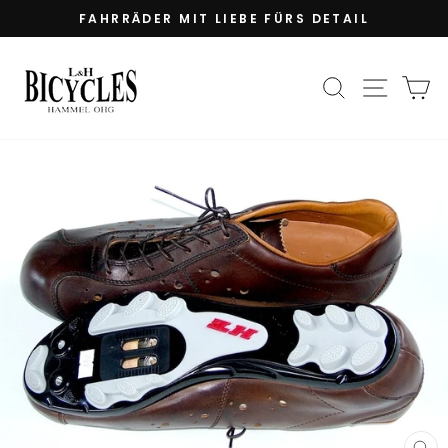
Direkt
FAHRRÄDER MIT LIEBE FÜRS DETAIL
zum
Pause
Inhalt
Diashow
SUCHE
SEIT
E