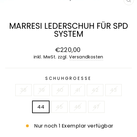
SC
ES
MARRESI LEDERSCHUH FÜR SPD
SYSTEM
Normaler
€220,00
Preis
inkl. MwSt. zzgl.
Versandkosten
SCHUHGROESSE
38
39
40
41
42
43
44
45
46
47
Nur noch 1 Exemplar verfügbar